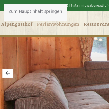
Tel.:
+43 (0)5353 20053
| E-Mail:
info@alpengasthof-w
Zum Hauptinhalt springen
Alpengasthof
Ferienwohnungen
Restauran