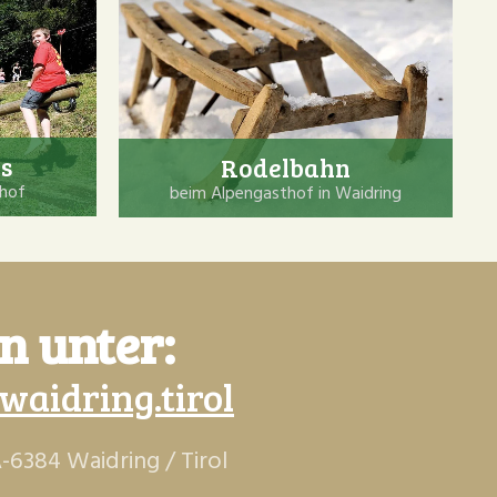
s
Rodelbahn
thof
beim Alpengasthof in Waidring
n unter:
aidring.tirol
-6384 Waidring / Tirol