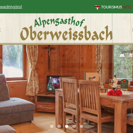
aidring.tirol
t
Alpengasthof in Tirol
Ferienwohnungen in Waid
Ferienwohnungen im Pi
Alpengasthof Waidri
Alpengasthof Wai