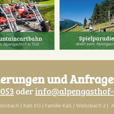
Spielparadie
ntaincartbahn
direkt beim Alpengas
m Alpengasthof in Tirol
erungen und Anfrage
0053
oder
info@alpengasthof-w
sbach | Kals KG | Familie Kals | Weissbach 2 | A