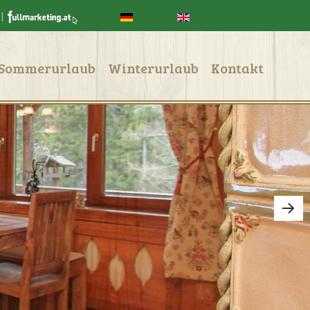
|
Sommerurlaub
Winterurlaub
Kontakt
ring
llerseetak
ng 001
dring 015