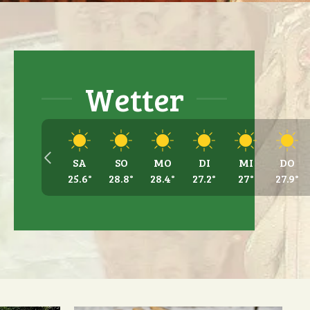
Wetter
SA
SO
MO
DI
MI
DO
25.6
°
28.8
°
28.4
°
27.2
°
27
°
27.9
°